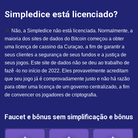
Simpledice está licenciado?
Não, a Simpledice não está licenciada. Normalmente, a
maioria dos sites de dados do Bitcoin começou a obter
uma licença de cassino da Curaçao, a fim de garantir a
seus clientes a segurança de seus fundos e a justiça de
seus jogos. Este site de dados não se deu ao trabalho de
fazê -lo no início de 2022. Eles provavelmente acreditam
que seu jogo já é comprovadamente justo e não há razão
para obter uma licença de um governo centralizado, a fim
de convencer os jogadores de criptografia.
Faucet e bônus sem simplificação e bônus