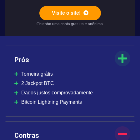
Visite o site!
Obtenha uma conta gratuita e anônima.
Prós
Torneira grátis
2 Jackpot BTC
Dados justos comprovadamente
Bitcoin Lightning Payments
Contras