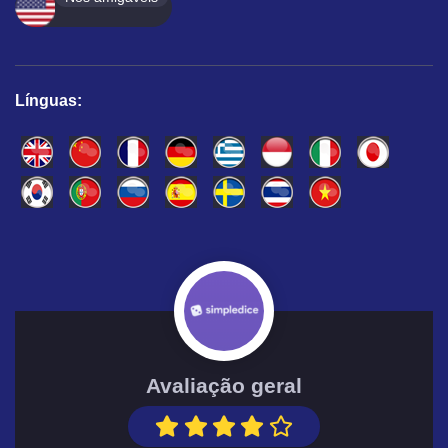
Línguas:
Avaliação geral