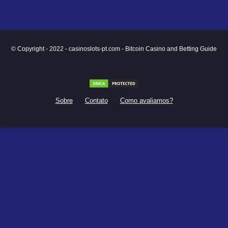
© Copyright - 2022 - casinoslots-pt.com - Bitcoin Casino and Betting Guide
Sobre
Contato
Como avaliamos?