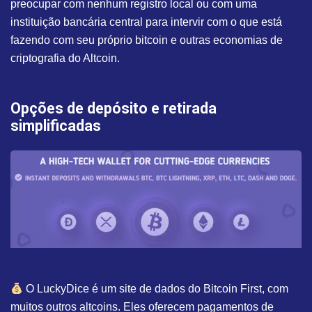
preocupar com nenhum registro local ou com uma
instituição bancária central para intervir com o que está
fazendo com seu próprio bitcoin e outras economias de
criptografia do Altcoin.
Opções de depósito e retirada
simplificadas
O LuckyDice é um site de dados do Bitcoin First, com
muitos outros altcoins. Eles oferecem pagamentos de