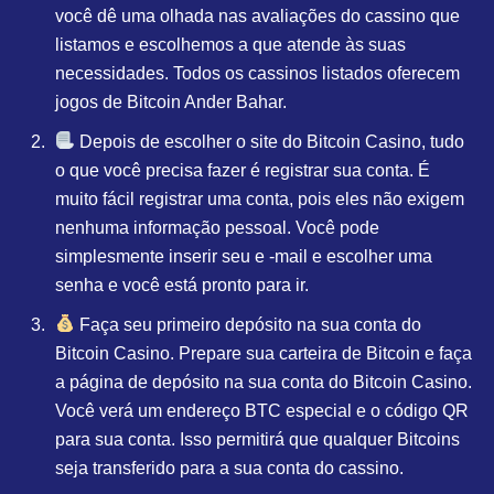
você dê uma olhada nas avaliações do cassino que
listamos e escolhemos a que atende às suas
necessidades. Todos os cassinos listados oferecem
jogos de Bitcoin Ander Bahar.
Depois de escolher o site do Bitcoin Casino, tudo
o que você precisa fazer é registrar sua conta. É
muito fácil registrar uma conta, pois eles não exigem
nenhuma informação pessoal. Você pode
simplesmente inserir seu e -mail e escolher uma
senha e você está pronto para ir.
Faça seu primeiro depósito na sua conta do
Bitcoin Casino. Prepare sua carteira de Bitcoin e faça
a página de depósito na sua conta do Bitcoin Casino.
Você verá um endereço BTC especial e o código QR
para sua conta. Isso permitirá que qualquer Bitcoins
seja transferido para a sua conta do cassino.