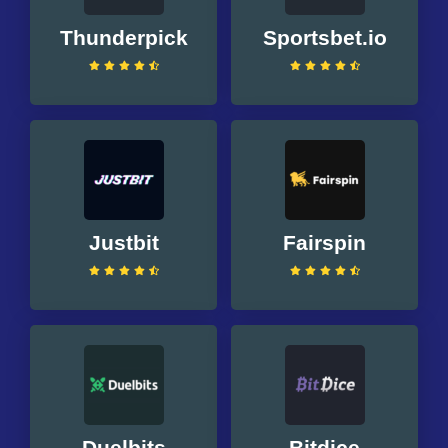
Thunderpick
Sportsbet.io
Justbit
Fairspin