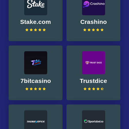
Stake.com
Crashino
7bitcasino
Trustdice