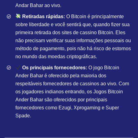
Andar Bahar ao vivo.
Retiradas rápidas:
O Bitcoin é principalmente
sobre liberdade e você sentirá que, quando fizer sua
primeira retirada dos sites de cassino Bitcoin. Eles
não precisam verificar suas informações pessoais ou
método de pagamento, pois não há risco de estornos
no mundo das moedas criptográficas.
Os principais fornecedores:
O jogo Bitcoin
Ander Bahar é oferecido pela maioria dos
respeitáveis fornecedores de cassinos ao vivo. Com
os jogadores indianos entrando, os Jogos Bitcoin
Ander Bahar são oferecidos por principais
fornecedores como Ezugi, Xprogaming e Super
Spade.