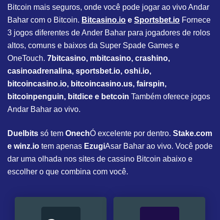
Bitcoin mais seguros, onde você pode jogar ao vivo Andar
Bahar com o Bitcoin.
Bitcasino.io
e
Sportsbet.io
Fornece
3 jogos diferentes de Ander Bahar para jogadores de rolos
altos, comuns e baixos da Super Spade Games e
OneTouch.
7bitcasino, mbitcasino, crashino,
casinoadrenalina, sportsbet.io, oshi.io,
bitcoincasino.io, bitcoincasino.us, fairspin,
bitcoinpenguin, bitdice e betcoin
Também oferece jogos
Andar Bahar ao vivo.
Duelbits
só tem
Onech
Ó excelente por dentro.
Stake.com
e winz.io
tem apenas
Ezugi
Asar Bahar ao vivo. Você pode
dar uma olhada nos sites de cassino Bitcoin abaixo e
escolher o que combina com você.