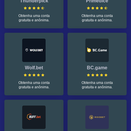
Thunderpick
Primedice
Obtenha uma conta
Obtenha uma conta
gratuita e anônima.
gratuita e anônima.
Wolf.bet
BC.game
Obtenha uma conta
Obtenha uma conta
gratuita e anônima.
gratuita e anônima.