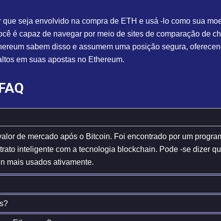
 que seja envolvido na compra de ETH e usá -lo como sua mo
 você é capaz de navegar por meio de sites de comparação de 
 Ethereum sabem disso e assumem uma posição segura, oferece
 altos em suas apostas no Ethereum.
 FAQ
lor de mercado após o Bitcoin. Foi encontrado por um program
rato inteligente com a tecnologia blockchain. Pode -se dizer q
ain mais usados ativamente.
s?