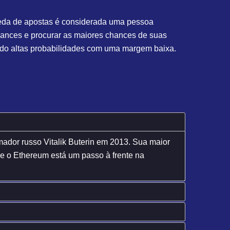
eda de apostas é considerada uma pessoa
chances e procurar as maiores chances de suas
ndo altas probabilidades com uma margem baixa.
ador russo Vitalik Buterin em 2013. Sua maior
ue o Ethereum está um passo à frente na