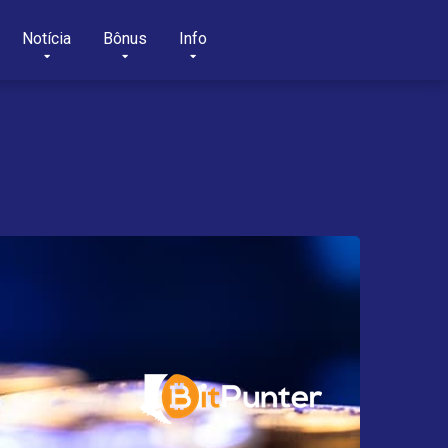
Notícia
Bônus
Info