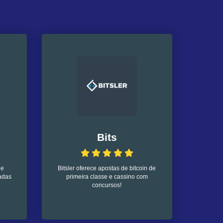
Bits
de
Bitsler oferece apostas de bitcoin de
dadas
primeira classe e cassino com
concursos!