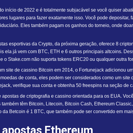
o início de 2022 e é totalmente subjacável se você quiser abat
ores lugares para fazer exatamente isso. Você pode depositar,
 fiduciário. Eles também pagam os ganhos do torneio, onde d
tas esportivas da Crypto, da próxima geração, oferece 8 cript
s ela já vem com BTC, ETH e 6 outros principais altcoins. Des
ue o Stake.com não suporta tokens ERC20 ou qualquer outra fo
site de cassino Bitcoin em 2014, o Fortunejack adicionou uma
moedas de conta, eles podem ser considerados como um site de
jack, verifique sua conta e obtenha 50 freespins na seção de c
e apostas de criptografia e cassino orientada para os EUA. V
es também têm Bitcoin, Litecoin, Bitcoin Cash, Ethereum Classi
to da Betcoin é 1 BTC, que também pode ser convertido em ma
de apostas Ethereum