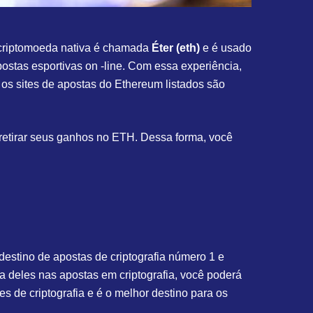
 criptomoeda nativa é chamada
Éter (eth)
e é usado
stas esportivas on -line. Com essa experiência,
 os sites de apostas do Ethereum listados são
 retirar seus ganhos no ETH. Dessa forma, você
destino de apostas de criptografia número 1 e
a deles nas apostas em criptografia, você poderá
es de criptografia e é o melhor destino para os