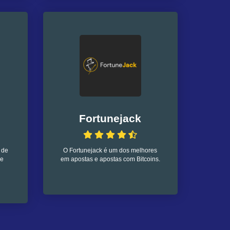
Fortunejack
e de
O Fortunejack é um dos melhores
 e
em apostas e apostas com Bitcoins.