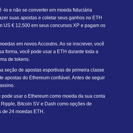
ê -lo e não se converter em moeda fiduciária
 fazer suas apostas e coletar seus ganhos no ETH
oam US € 12,500 em seus concursos XP e pagam os
omoedas em novos Accoutns. Ao se inscrever, você
sa forma, você pode usar a ETH durante toda a
rma de tokens.
 seção de apostas esportivas de primeira classe
 apostas do Ethereum confiável. Antes de seguir
assino.
ocê pode usar o Ethereum como moeda da sua conta
c, Ripple, Bitcoin SV e Dash como opções de
is de 24 moedas ETH.