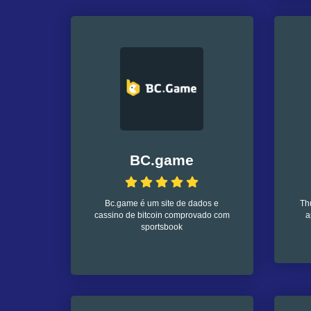
BC.game
Bc.game é um site de dados e
Th
cassino de bitcoin comprovado com
a
sportsbook