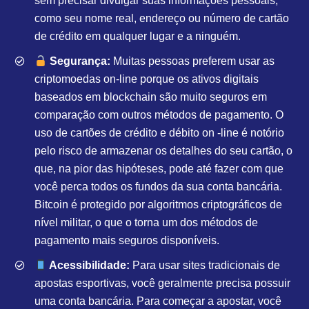
sem precisar divulgar suas informações pessoais,
como seu nome real, endereço ou número de cartão
de crédito em qualquer lugar e a ninguém.
Segurança:
Muitas pessoas preferem usar as
criptomoedas on-line porque os ativos digitais
baseados em blockchain são muito seguros em
comparação com outros métodos de pagamento. O
uso de cartões de crédito e débito on -line é notório
pelo risco de armazenar os detalhes do seu cartão, o
que, na pior das hipóteses, pode até fazer com que
você perca todos os fundos da sua conta bancária.
Bitcoin é protegido por algoritmos criptográficos de
nível militar, o que o torna um dos métodos de
pagamento mais seguros disponíveis.
Acessibilidade:
Para usar sites tradicionais de
apostas esportivas, você geralmente precisa possuir
uma conta bancária. Para começar a apostar, você