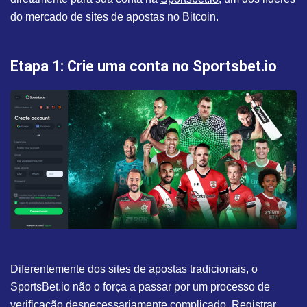
do mercado de sites de apostas no Bitcoin.
Etapa 1: Crie uma conta no Sportsbet.io
Diferentemente dos sites de apostas tradicionais, o
SportsBet.io não o força a passar por um processo de
verificação desnecessariamente complicado. Registrar