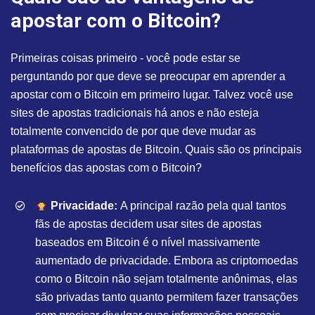
apostar com o Bitcoin?
Primeiras coisas primeiro - você pode estar se
perguntando por que deve se preocupar em aprender a
apostar com o Bitcoin em primeiro lugar. Talvez você use
sites de apostas tradicionais há anos e não esteja
totalmente convencido de por que deve mudar as
plataformas de apostas de Bitcoin. Quais são os principais
benefícios das apostas com o Bitcoin?
Privacidade:
A principal razão pela qual tantos
fãs de apostas decidem usar sites de apostas
baseados em Bitcoin é o nível massivamente
aumentado de privacidade. Embora as criptomoedas
como o Bitcoin não sejam totalmente anônimas, elas
são privadas tanto quanto permitem fazer transações