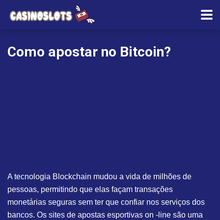
Como apostar no Bitcoin?
A tecnologia Blockchain mudou a vida de milhões de
pessoas, permitindo que elas façam transações
monetárias seguras sem ter que confiar nos serviços dos
bancos. Os sites de apostas esportivas on -line são uma