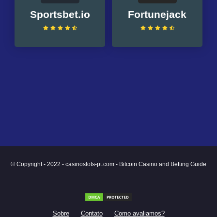
Sportsbet.io
Fortunejack
© Copyright - 2022 - casinoslots-pt.com - Bitcoin Casino and Betting Guide
Sobre
Contato
Como avaliamos?