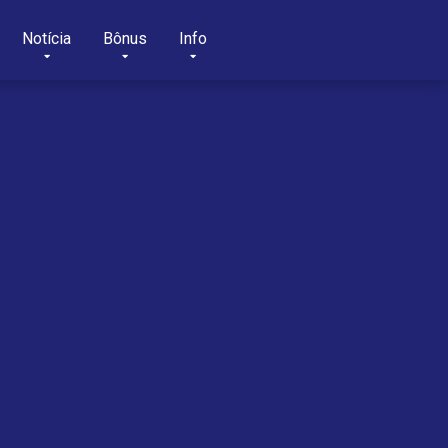
Notícia
Bônus
Info