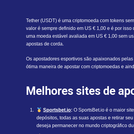
Tether (USDT) é uma criptomoeda com tokens sempr
valor é sempre definido em US € 1,00 e é por isso
uma moeda estável avaliada em US € 1,00 sem usar
apostas de corda.
Os apostadores esportivos são apaixonados pelas
ótima maneira de apostar com criptomoedas e ainda
Melhores sites de ap
Sportsbet.io
:
O SportsBet.io é o maior sit
depósitos, todas as suas apostas e retirar se
deseja permanecer no mundo criptográfico dur