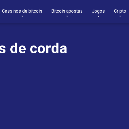
Cassinos de bitcoin
Bitcoin apostas
Jogos
Cripto
s de corda