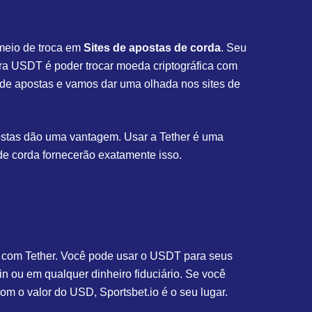
 meio de troca em
Sites de apostas de corda
. Seu
ara USDT é poder trocar moeda criptográfica com
 de apostas e vamos dar uma olhada nos sites de
ostas dão uma vantagem. Usar a Tether é uma
 de corda fornecerão exatamente isso.
es com Tether. Você pode usar o USDT para seus
n ou em qualquer dinheiro fiduciário. Se você
m o valor do USD, Sportsbet.io é o seu lugar.