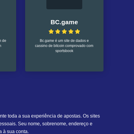
BC.game
n de
Bc.game é um site de dados e
m
cassino de bitcoin comprovado com
sportsbook
e toda a sua experiência de apostas. Os sites
 pessoais. Seu nome, sobrenome, endereço e
a à sua conta.