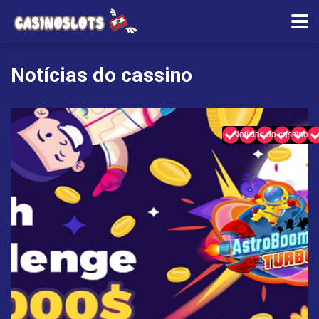
Notícias do cassino
Notícias do cassino