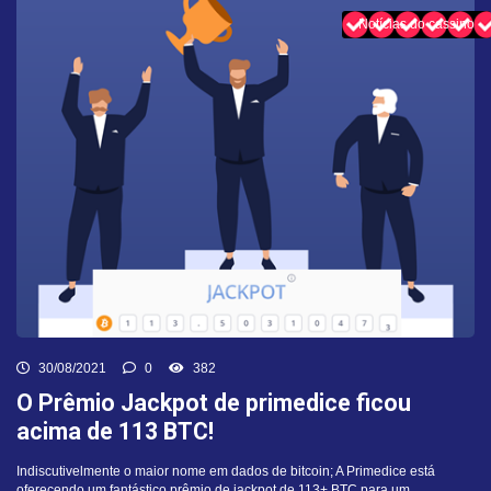
Notícias do cassino
30/08/2021
0
382
O Prêmio Jackpot de primedice ficou
acima de 113 BTC!
Indiscutivelmente o maior nome em dados de bitcoin; A Primedice está
oferecendo um fantástico prêmio de jackpot de 113+ BTC para um ...