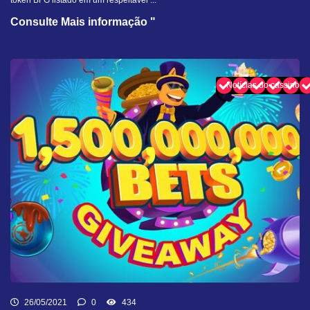
token BFG listado em um respeitável ...
Consulte Mais informação "
Notícias do cassino
26/05/2021
0
434