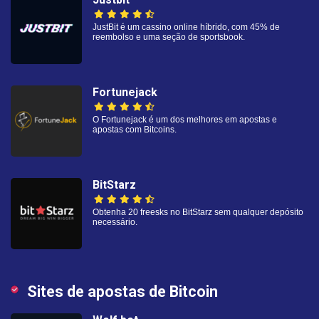
JustBit é um cassino online híbrido, com 45% de
reembolso e uma seção de sportsbook.
Fortunejack
O Fortunejack é um dos melhores em apostas e
apostas com Bitcoins.
BitStarz
Obtenha 20 freesks no BitStarz sem qualquer depósito
necessário.
Sites de apostas de Bitcoin