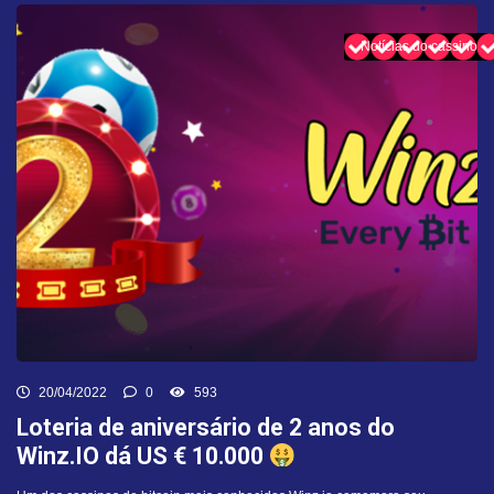
Notícias do cassino
20/04/2022
0
593
Loteria de aniversário de 2 anos do
Winz.IO dá US € 10.000