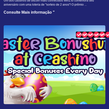
Um dos cassinos de bitcoin mais conhecidos Winz.io comemora seu
aniversário com uma loteria de "sorteio de 2 anos"! O prêmio ...
Consulte Mais informação "
Notícias do cassino