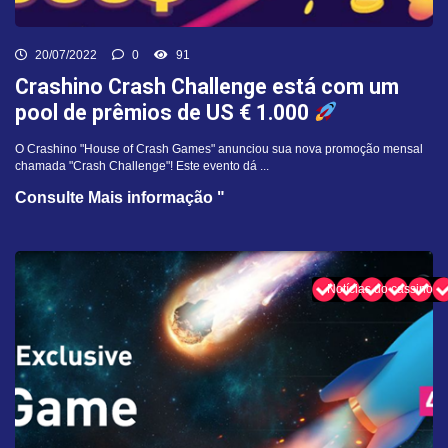
20/07/2022
0
91
Crashino Crash Challenge está com um
pool de prêmios de US € 1.000
O Crashino "House of Crash Games" anunciou sua nova promoção mensal
chamada "Crash Challenge"! Este evento dá ...
Consulte Mais informação "
Notícias do cassino