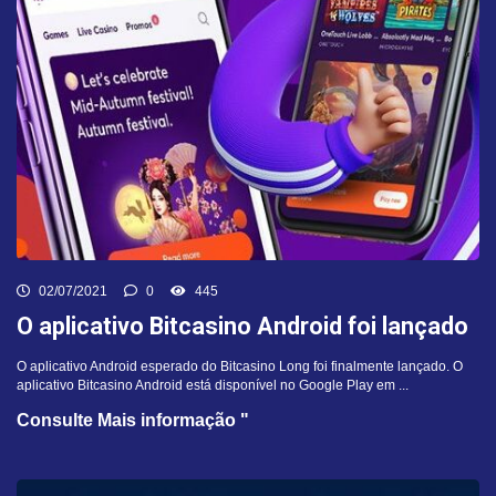
02/07/2021
0
445
O aplicativo Bitcasino Android foi lançado
O aplicativo Android esperado do Bitcasino Long foi finalmente lançado. O
aplicativo Bitcasino Android está disponível no Google Play em ...
Consulte Mais informação "