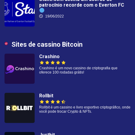
patrocínio recorde com o Everton FC
19/06/2022
Sites de cassino Bitcoin
Crashino
Crashino é um novo cassino de criptografia que
oferece 100 rodadas grátis!
Rollbit
Rollbit é um cassino e livro esportivo criptográfico, onde
você pode trocar Crypto & NFTs.
Justbit