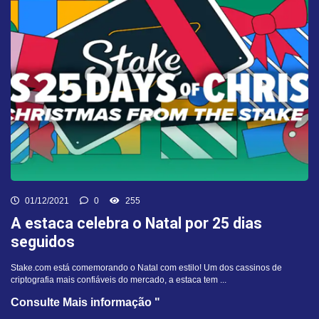
01/12/2021
0
255
A estaca celebra o Natal por 25 dias
seguidos
Stake.com está comemorando o Natal com estilo! Um dos cassinos de
criptografia mais confiáveis do mercado, a estaca tem ...
Consulte Mais informação "