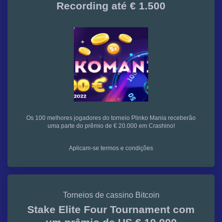
Recording até € 1.500
Os 100 melhores jogadores do torneio Plinko Mania receberão
uma parte do prêmio de € 20.000 em Crashino!
Aplicam-se termos e condições
Torneios de cassino Bitcoin
Stake Elite Four Tournament com