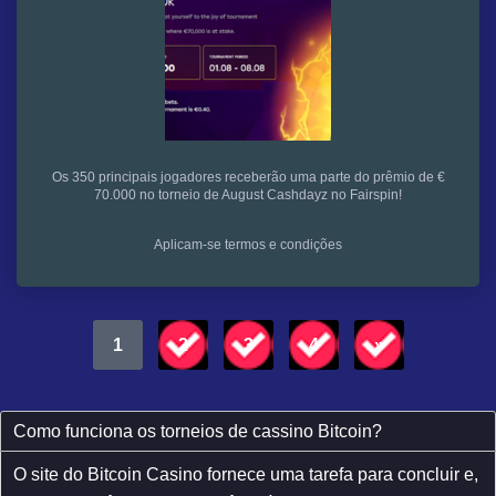
Os 350 principais jogadores receberão uma parte do prêmio de €
70.000 no torneio de August Cashdayz no Fairspin!
Aplicam-se termos e condições
1
2
3
4
»
Como funciona os torneios de cassino Bitcoin?
O site do Bitcoin Casino fornece uma tarefa para concluir e,