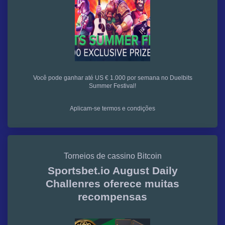
Você pode ganhar até US € 1.000 por semana no Duelbits
Summer Festival!
Aplicam-se termos e condições
Torneios de cassino Bitcoin
Sportsbet.io August Daily
Challenres oferece muitas
recompensas