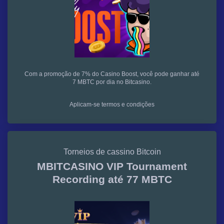
Com a promoção de 7% do Casino Boost, você pode ganhar até
7 MBTC por dia no Bitcasino.
Aplicam-se termos e condições
Torneios de cassino Bitcoin
MBITCASINO VIP Tournament
Recording até 77 MBTC