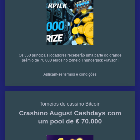
Os 350 principais jogadores receberão uma parte do grande
prêmio de 70.000 euros no torneio Thunderpick Playson!
Aplicam-se termos e condições
Torneios de cassino Bitcoin
Crashino August Cashdays com
um pool de € 70.000