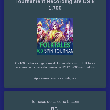
Tournament Recording até US €
1.700
Os 100 melhores jogadores do torneio de spin do FolkTales
receberão uma parte do prêmio de US € 15.000 no Duelbits!
Aplicam-se termos e condições
Torneios de cassino Bitcoin
BC.