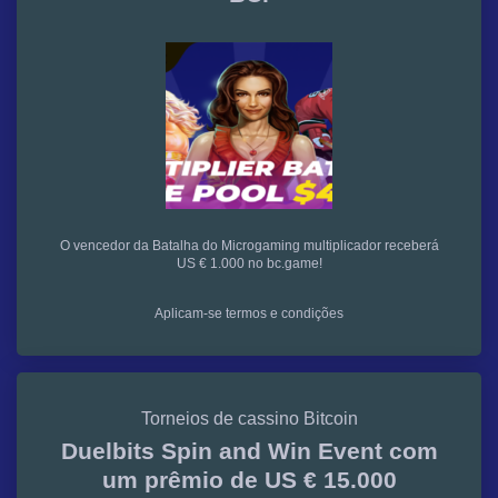
O vencedor da Batalha do Microgaming multiplicador receberá
US € 1.000 no bc.game!
Aplicam-se termos e condições
Torneios de cassino Bitcoin
Duelbits Spin and Win Event com
um prêmio de US € 15.000