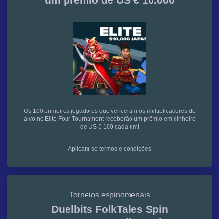
um prêmio de US € 10.000
Os 100 primeiros jogadores que venceram os multiplicadores de
alvo no Elite Four Tournament receberão um prêmio em dinheiro
de US € 100 cada um!
Aplicam-se termos e condições
Torneios espinomenais
Duelbits FolkTales Spin