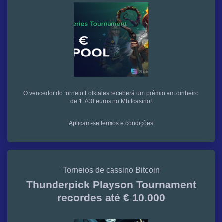
O vencedor do torneio Folktales receberá um prêmio em dinheiro
de 1.700 euros no Mbitcasino!
Aplicam-se termos e condições
Torneios de cassino Bitcoin
Thunderpick Playson Tournament
recordes até € 10.000