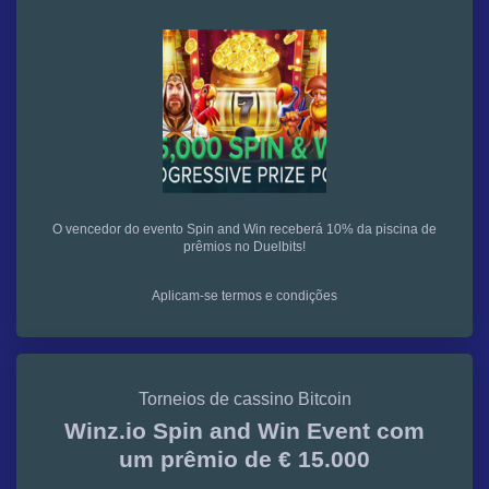
O vencedor do evento Spin and Win receberá 10% da piscina de
prêmios no Duelbits!
Aplicam-se termos e condições
Torneios de cassino Bitcoin
Winz.io Spin and Win Event com
um prêmio de € 15.000