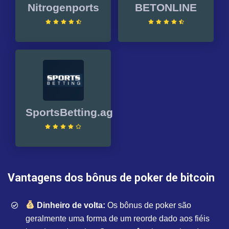
Nitrogenports
BETONLINE
SportsBetting.ag
Vantagens dos bônus de poker de bitcoin
Dinheiro de volta:
Os bônus de poker são
geralmente uma forma de um reorde dado aos fiéis