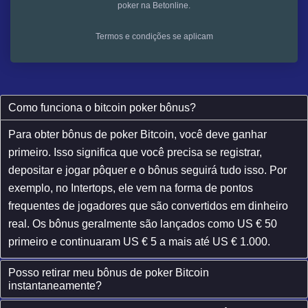
poker na Betonline.
Termos e condições se aplicam
Como funciona o bitcoin poker bônus?
Para obter bônus de poker Bitcoin, você deve ganhar
primeiro. Isso significa que você precisa se registrar,
depositar e jogar pôquer e o bônus seguirá tudo isso. Por
exemplo, no Intertops, ele vem na forma de pontos
frequentes de jogadores que são convertidos em dinheiro
real. Os bônus geralmente são lançados como US € 50
primeiro e continuaram US € 5 a mais até US € 1.000.
Posso retirar meu bônus de poker Bitcoin
instantaneamente?