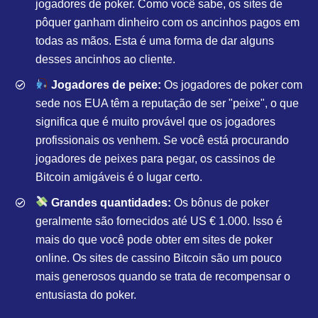
jogadores de poker. Como você sabe, os sites de
pôquer ganham dinheiro com os ancinhos pagos em
todas as mãos. Esta é uma forma de dar alguns
desses ancinhos ao cliente.
Jogadores de peixe:
Os jogadores de poker com
sede nos EUA têm a reputação de ser "peixe", o que
significa que é muito provável que os jogadores
profissionais os venhem. Se você está procurando
jogadores de peixes para pegar, os cassinos de
Bitcoin amigáveis é o lugar certo.
Grandes quantidades
:
Os bônus de poker
geralmente são fornecidos até US € 1.000. Isso é
mais do que você pode obter em sites de poker
online. Os sites de cassino Bitcoin são um pouco
mais generosos quando se trata de recompensar o
entusiasta do poker.