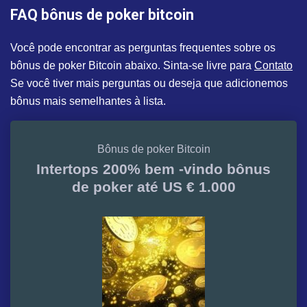
FAQ bônus de poker bitcoin
Você pode encontrar as perguntas frequentes sobre os
bônus de poker Bitcoin abaixo. Sinta-se livre para
Contato
Se você tiver mais perguntas ou deseja que adicionemos
bônus mais semelhantes à lista.
Bônus de poker Bitcoin
Intertops 200% bem -vindo bônus
de poker até US € 1.000