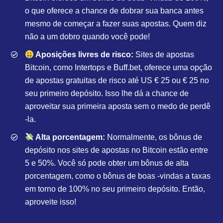
o que oferece a chance de dobrar sua banca antes
mesmo de começar a fazer suas apostas. Quem diz
não a um dobro quando você pode!
Aposições livres de risco:
Sites de apostas
Bitcoin, como Intertops e Buff.bet, oferece uma opção
de apostas gratuitas de risco até US € 25 ou € 25 no
seu primeiro depósito. Isso lhe dá a chance de
aproveitar sua primeira aposta sem o medo de perdê
-la.
Alta porcentagem
:
Normalmente, os bônus de
depósito nos sites de apostas no Bitcoin estão entre
5 e 50%. Você só pode obter um bônus de alta
porcentagem, como o bônus de boas -vindas a taxas
em torno de 100% no seu primeiro depósito. Então,
aproveite isso!