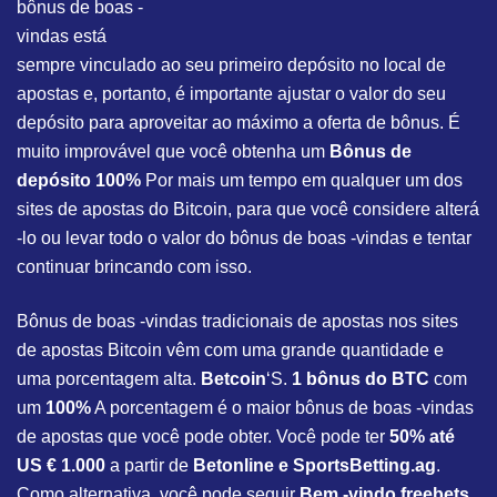
bônus de boas -
vindas está
sempre vinculado ao seu primeiro depósito no local de
apostas e, portanto, é importante ajustar o valor do seu
depósito para aproveitar ao máximo a oferta de bônus. É
muito improvável que você obtenha um
Bônus de
depósito 100%
Por mais um tempo em qualquer um dos
sites de apostas do Bitcoin, para que você considere alterá
-lo ou levar todo o valor do bônus de boas -vindas e tentar
continuar brincando com isso.
Bônus de boas -vindas tradicionais de apostas nos sites
de apostas Bitcoin vêm com uma grande quantidade e
uma porcentagem alta.
Betcoin
‘S.
1 bônus do BTC
com
um
100%
A porcentagem é o maior bônus de boas -vindas
de apostas que você pode obter. Você pode ter
50% até
US € 1.000
a partir de
Betonline e SportsBetting.ag
.
Como alternativa, você pode seguir
Bem -vindo freebets