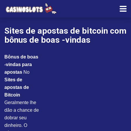
Sites de apostas de bitcoin com
bônus de boas -vindas
Bônus de boas
-vindas para
apostas
No
Sites de
apostas de
Bitcoin
Geralmente lhe
dão a chance de
dobrar seu
dinheiro. O