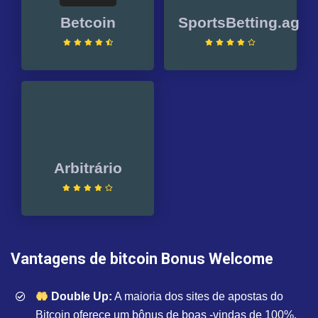
Betcoin
SportsBetting.ag
Arbitrário
Vantagens de bitcoin Bonus Welcome
Double Up:
A maioria dos sites de apostas do
Bitcoin oferece um bônus de boas -vindas de 100%,