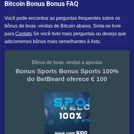
Bitcoin Bonus Bonus FAQ
Você pode encontrar as perguntas frequentes sobre os
bônus de boas -vindas de Bitcoin abaixo. Sinta-se livre
para
Contato
Se você tiver mais perguntas ou deseja que
adicionemos bônus mais semelhantes à lista.
Bônus de boas -vindas a apostas
Bonus Sports Bonus Sports 100%
do BetBeard oferece € 100