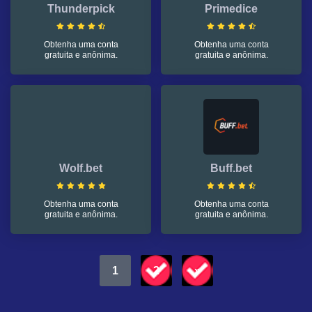
Thunderpick
Primedice
Obtenha uma conta
Obtenha uma conta
gratuita e anônima.
gratuita e anônima.
Wolf.bet
Buff.bet
Obtenha uma conta
Obtenha uma conta
gratuita e anônima.
gratuita e anônima.
1
2
»