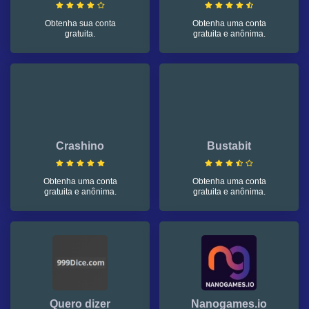
Obtenha sua conta
Obtenha uma conta
gratuita.
gratuita e anônima.
Crashino
Bustabit
Obtenha uma conta
Obtenha uma conta
gratuita e anônima.
gratuita e anônima.
Quero dizer
Nanogames.io