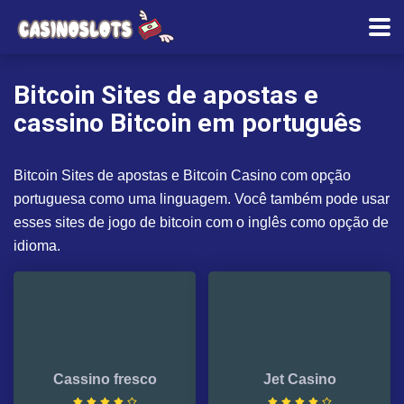
Bitcoin Sites de apostas e
cassino Bitcoin em português
Bitcoin Sites de apostas e Bitcoin Casino com opção
portuguesa como uma linguagem. Você também pode usar
esses sites de jogo de bitcoin com o inglês como opção de
idioma.
Cassino fresco
Jet Casino