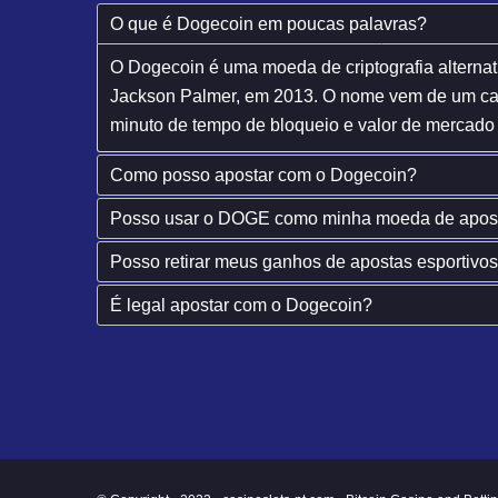
O que é Dogecoin em poucas palavras?
O Dogecoin é uma moeda de criptografia alternat
Jackson Palmer, em 2013. O nome vem de um cach
minuto de tempo de bloqueio e valor de mercado 
Como posso apostar com o Dogecoin?
Posso usar o DOGE como minha moeda de apos
Posso retirar meus ganhos de apostas esportiv
É legal apostar com o Dogecoin?