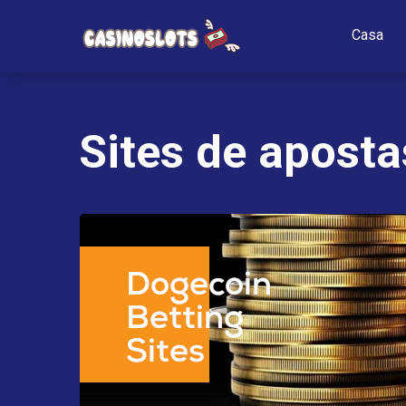
Casa
Sites de apost