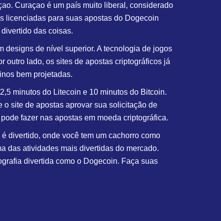
ao. Curaçao é um país muito liberal, considerado
as licenciadas para suas apostas do Dogecoin
divertido das coisas.
 designs de nível superior. A tecnologia de jogos
outro lado, os sites de apostas criptográficos já
sinos bem projetadas.
,5 minutos do Litecoin e 10 minutos do Bitcoin.
e o site de apostas aprovar sua solicitação de
 pode fazer nas apostas em moeda criptográfica.
 é divertido, onde você tem um cachorro como
ma das atividades mais divertidas do mercado.
grafia divertida como o Dogecoin. Faça suas