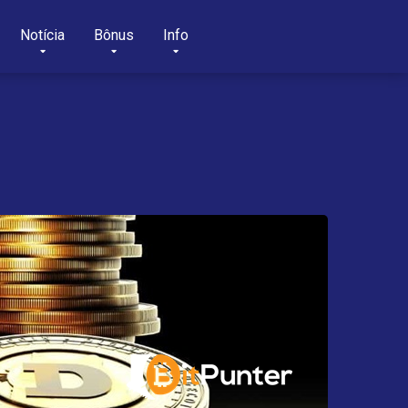
Notícia
Bônus
Info