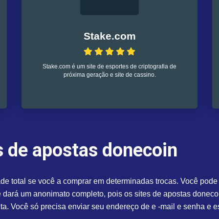
Stake.com
Stake.com é um site de esportes de criptografia de
próxima geração e site de cassino.
s de apostas donecoin
e total se você a comprar em determinadas trocas. Você pode 
 lhe dará um anonimato completo, pois os sites de apostas don
a. Você só precisa enviar seu endereço de e -mail e senha e est