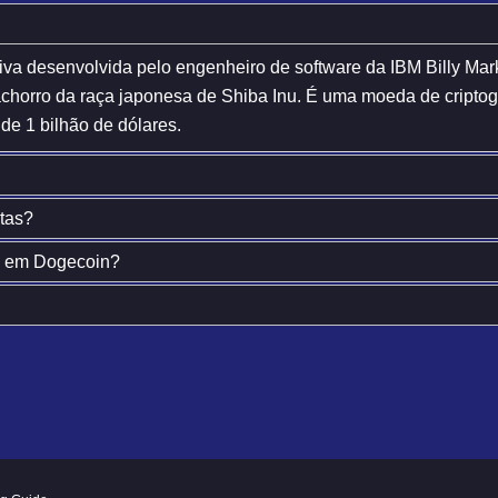
iva desenvolvida pelo engenheiro de software da IBM Billy Mar
orro da raça japonesa de Shiba Inu. É uma moeda de criptogra
de 1 bilhão de dólares.
tas?
os em Dogecoin?