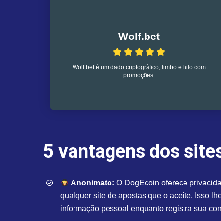
Wolf.bet
Wolf.bet é um dado criptográfico, limbo e hilo com
promoções.
5 vantagens dos site
Anonimato:
O DogEcoin oferece privacidad
qualquer site de apostas que o aceite. Isso
informação pessoal enquanto registra sua cont