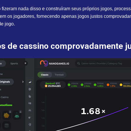
 fizeram nada disso e construíram seus próprios jogos, proces
em os jogadores, fornecendo apenas jogos justos comprovada
de jogo.
s de cassino comprovadamente j