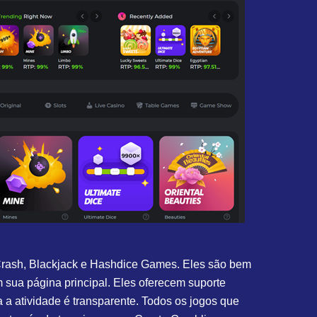
Crash, Blackjack e Hashdice Games. Eles são bem
 sua página principal. Eles oferecem suporte
a a atividade é transparente. Todos os jogos que