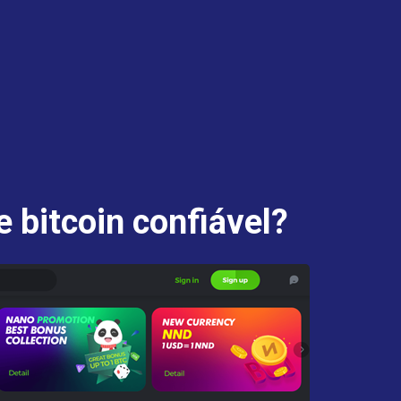
 bitcoin confiável?