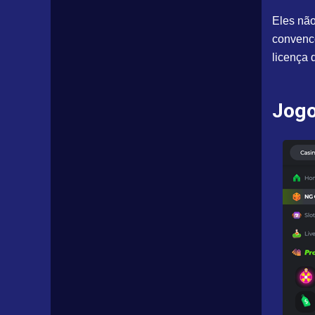
Eles não
convenc
licença 
Jogo