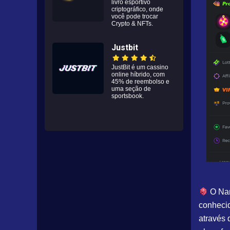
livro esportivo
criptográfico, onde
você pode trocar
Crypto & NFTs.
Justbit
JustBit é um cassino
online híbrido, com
45% de reembolso e
uma seção de
sportsbook.
O Nan
conheci
através 