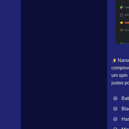
Nanog
comprova
um spin 
justos 
Bat
Bla
Has