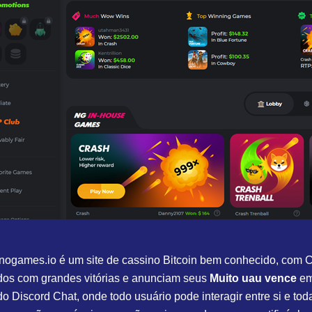
ogames.io é um site de cassino Bitcoin bem conhecido, com 
dos com grandes vitórias e anunciam seus
Muito uau vence
em
do Discord Chat, onde todo usuário pode interagir entre si e tod