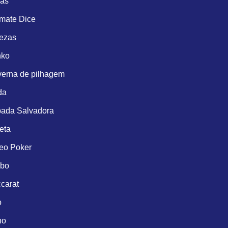
as
imate Dice
ezas
nko
erna de pilhagem
da
ada Salvadora
eta
eo Poker
mbo
carat
o
no