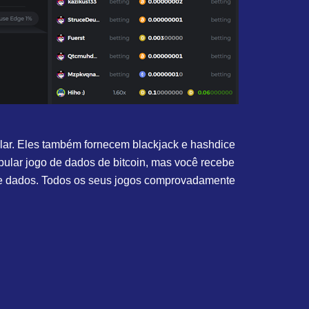
lar. Eles também fornecem blackjack e hashdice
ular jogo de dados de bitcoin, mas você recebe
o de dados. Todos os seus jogos comprovadamente