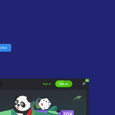
onta!