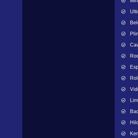
Min
Ult
Bel
Pli
Cav
Ro
Esp
Rol
Vid
Li
Bac
Hil
Ke