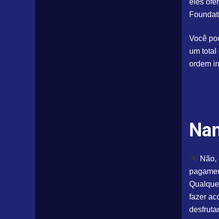
eles ofe
Foundati
Você pod
um total
ordem in
Nan
Não, 
pagament
Qualquer
fazer ac
desfrutar